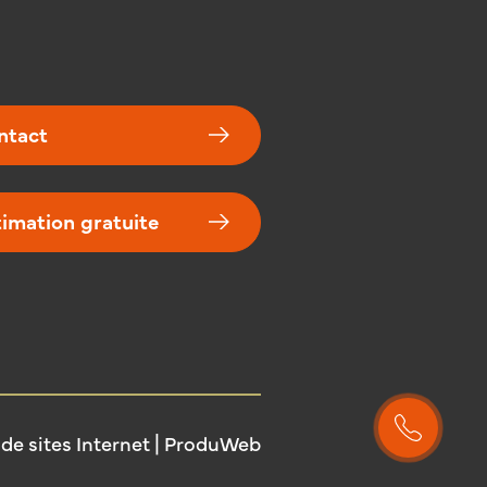
vitrage + volets (2018),
 conforme depuis 2018 (2
mono-horaire), toiture en
turelles (isolation PU 4
ntact
 / frigolite 4 cm toit),
u, actuellement occupé par
aire et 1ER loué à 600,00 €
timation gratuite
RC 1.535 €, PEB - E et G -
 kWh/m2.an (n°
20782 -
1893), réf. cadastrale :
4 DIV/SOURBRODT - B 230
 de sites Internet | ProduWeb