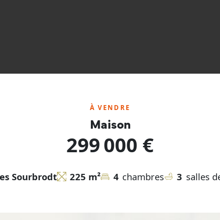
À VENDRE
Maison
299 000 €
es Sourbrodt
225 m²
4
chambres
3
salles d