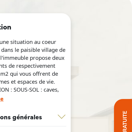
tion
'une situation au coeur
dans le paisible village de
 l'immeuble propose deux
ts de respectivement
 m2 qui vous offrent de
mes et espaces de vie.
N : SOUS-SOL : caves,
et garage ; REZ : un
te
t avec grand séjour avec
e, véranda, hall, 1
ions générales
oucher, salle de bains
uble lavabo et toilette),