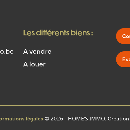
PVC double 
électricité
compteurs 
ardoises na
Les différents biens :
Co
cm plancher
puits perd
o.be
A vendre
le propriét
Es
+ charges, 
A louer
375 et 546
202110250
2021101900
WAIMES - 
t et 230 b.
formations légales
Création
© 2026 - HOME'S IMMO.