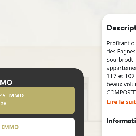
Descrip
Profitant d
des Fagnes 
Sourbrodt,
appartemen
117 et 107
MMO
beaux volu
COMPOSITIO
E'S IMMO
chaufferie 
Lire la sui
.be
appartemen
coin cuisin
Informat
chambre à c
S IMMO
(douche, me