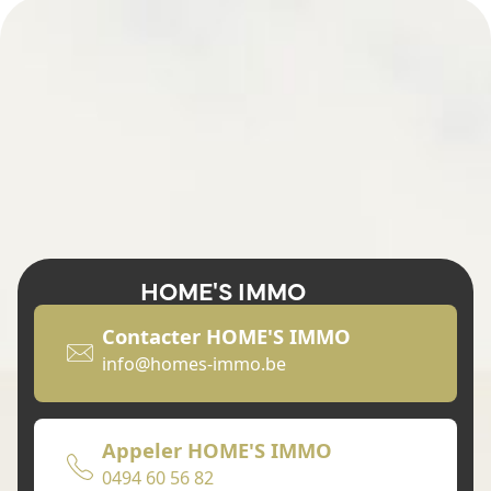
HOME'S IMMO
Contacter HOME'S IMMO
info@homes-immo.be
Appeler HOME'S IMMO
0494 60 56 82