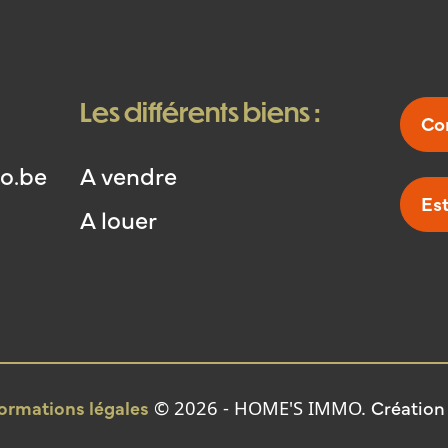
de 1997, to
Ne tardez p
au 0494 60 
info@home
Les différents biens :
Co
o.be
A vendre
Es
A louer
formations légales
Création
© 2026 - HOME'S IMMO.