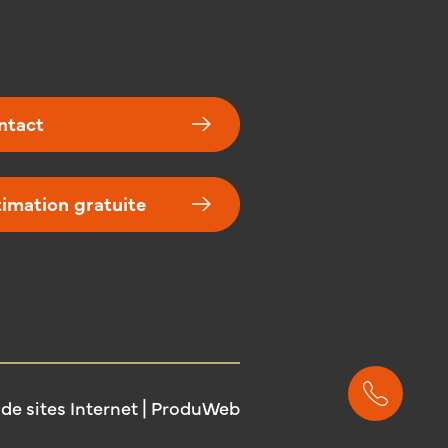
iture isolée.
as à réserver votre visite
56 82 ou via l'adresse
s-immo.be !
ntact
timation gratuite
 de sites Internet | ProduWeb