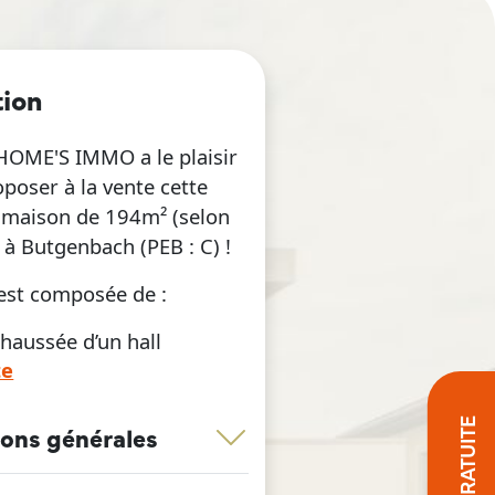
tion
 HOME'S IMMO a le plaisir
poser à la vente cette
maison de 194m² (selon
 à Butgenbach (PEB : C) !
est composée de :
haussée d’un hall
te
ne toilette, une cuisine
 salon, une salle à
e grande
ions générales
chaufferie.