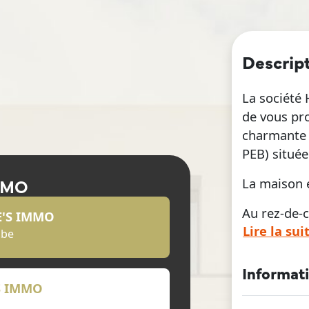
Descrip
La société
de vous pro
charmante 
PEB) située
MMO
La maison 
Au rez-de-c
E'S IMMO
Lire la sui
d'entrée, u
.be
équipée, un
manger, un
Informat
buanderie/
S IMMO