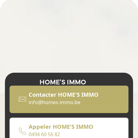
HOME'S IMMO
Contacter HOME'S IMMO
info@homes-immo.be
Appeler HOME'S IMMO
0494 60 56 82