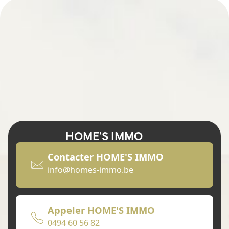
HOME'S IMMO
Contacter HOME'S IMMO
info@homes-immo.be
Appeler HOME'S IMMO
0494 60 56 82