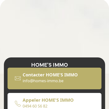
HOME'S IMMO
Contacter HOME'S IMMO
info@homes-immo.be
Appeler HOME'S IMMO
0494 60 56 82