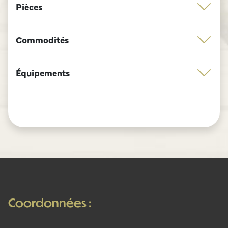
Pièces
Au sous-sol (+- 75m²) : une salle de bains à
terminer, un espace buanderie, un grand
Commodités
garage avec porte motorisée, ainsi qu’une
partie cave.
Équipements
TECHNIQUES : Structure en béton, électricité
en grande partie rénovée, nouvelles
décharges, fosse septique, châssis pvc
double vitrage bois, volets, libre directement
à l’acte authentique, RC: 708€
!! 3% DE FRAIS D’ACHAT !!!
ANNONCE NON CONTRACTUELLE – SOUS
RESERVE D’ACCEPTATION DU PROPRIETAIRE.
Coordonnées :
Réservez votre visite via e-mail info@homes-