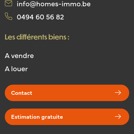
immo.be ou via GSM : 0494 60 56 82
info@homes-immo.be
0494 60 56 82
Les différents biens :
A vendre
A louer
Contact
Estimation gratuite