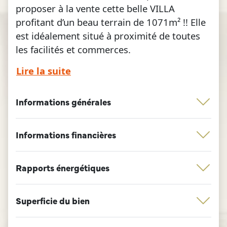
proposer à la vente cette belle VILLA
profitant d’un beau terrain de 1071m² !! Elle
est idéalement situé à proximité de toutes
les facilités et commerces.
Lire la suite
Maison à rénover !
Super opportunité à ne surtout pas manquer
Informations générales
!! Parfait pour rénover directement à votre
goût et/ou en tant que profession
libérale/bureaux.
Informations financières
Possibilité d’agrandissement sur la terrasse.
Rapports énergétiques
Le bien est composé (82 m² selon PEB): au
RDC : un hall d’entrée, une toilette
indépendante, 2 belles chambres à coucher,
Superficie du bien
un grand et agréable séjour lumineux ouvert
avec accès direct sur la terrasse de 30m² !